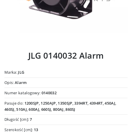
JLG 0140032 Alarm
Marka:
JLG
Opis:
Alarm
Numer katalogowy:
0140032
Pasuje do:
1200SJP, 1250AJP, 1350SJP, 3394RT, 4394RT, 450AJ,
460SJ, 510AJ, 600AJ, 660SJ, 800AJ, 860SJ
Długość [cm]:
7
Szerokość [cm]:
13