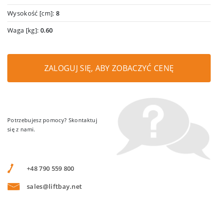
Wysokość [cm]:
8
Waga [kg]:
0.60
ZALOGUJ SIĘ, ABY ZOBACZYĆ CENĘ
Potrzebujesz pomocy? Skontaktuj
się z nami.
+48 790 559 800
sales@liftbay.net