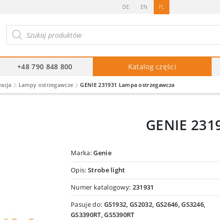
DE
EN
PL
ukiwarka
duktów
+48 790 848 800
Katalog części
wacja
Lampy ostrzegawcze
GENIE 231931 Lampa ostrzegawcza
GENIE 231
Marka:
Genie
Opis:
Strobe light
Numer katalogowy:
231931
Pasuje do:
GS1932, GS2032, GS2646, GS3246,
GS3390RT, GS5390RT