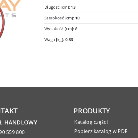
Długość [cm]:
13
Szerokość [cm]:
10
Wysokość [cm]:
8
Waga [kg]:
0.33
TAKT
PRODUKTY
AŁ HANDLOWY
Katalog części
Pobierz katalog w PDF
90 559 800