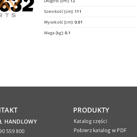
Długość [cm]:
12
Szerokość [cm]:
111
Wysokość [cm]:
0.01
Waga [kg]:
0.1
TAKT
PRODUKTY
AŁ HANDLOWY
Katalog części
Pobierz katalog w PDF
90 559 800