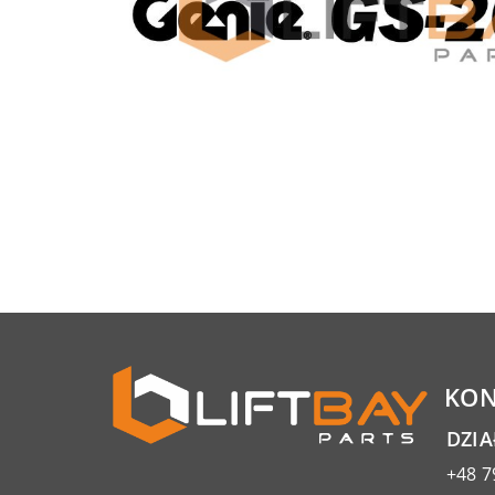
KON
DZI
+48 7