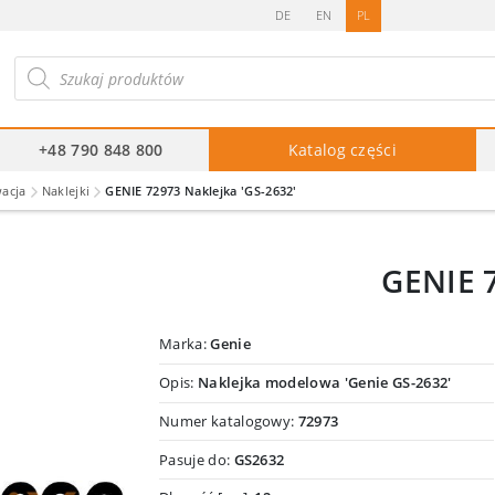
DE
EN
PL
ukiwarka
duktów
+48 790 848 800
Katalog części
wacja
Naklejki
GENIE 72973 Naklejka 'GS-2632′
GENIE 7
Marka:
Genie
Opis:
Naklejka modelowa 'Genie GS-2632'
Numer katalogowy:
72973
Pasuje do:
GS2632