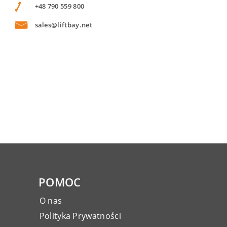
+48 790 559 800
sales@liftbay.net
POMOC
O nas
Polityka Prywatności