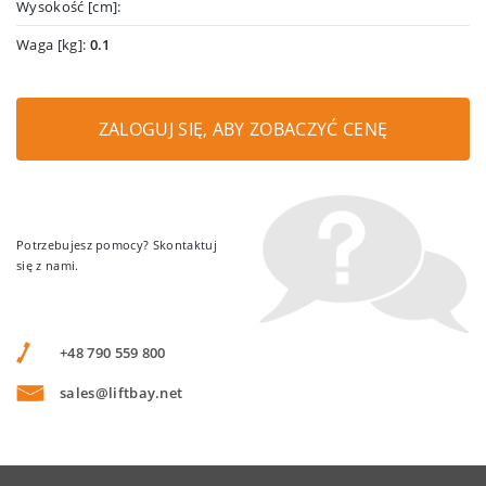
Wysokość [cm]:
Waga [kg]:
0.1
ZALOGUJ SIĘ, ABY ZOBACZYĆ CENĘ
Potrzebujesz pomocy? Skontaktuj
się z nami.
+48 790 559 800
sales@liftbay.net