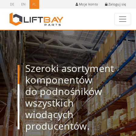
DE
EN
PL
Zaloguj się
Moje konto
Szeroki asortyment
komponentów
do podnośników
wszystkich
wiodących
producentów.