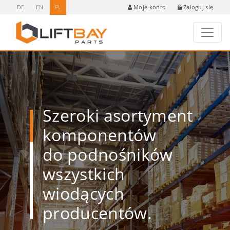
DE
EN
PL
Zaloguj się
Moje konto
Szeroki asortyment
komponentów
do podnośników
wszystkich
wiodących
producentów.