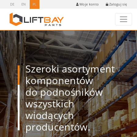
DE
EN
PL
Zaloguj się
Moje konto
Szeroki asortyment
komponentów
do podnośników
wszystkich
wiodących
producentów.