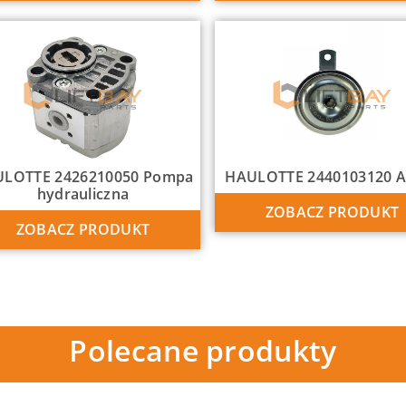
LOTTE 2426210050 Pompa
HAULOTTE 2440103120 A
hydrauliczna
ZOBACZ PRODUKT
ZOBACZ PRODUKT
Polecane produkty