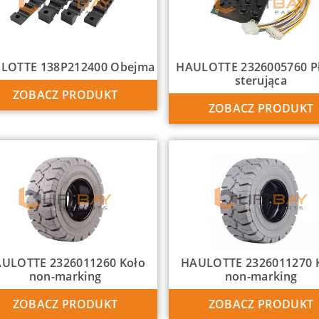
LOTTE 138P212400 Obejma
HAULOTTE 2326005760 P
sterująca
ZOBACZ PRODUKT
ZOBACZ PRODUKT
ULOTTE 2326011260 Koło
HAULOTTE 2326011270 
non-marking
non-marking
ZOBACZ PRODUKT
ZOBACZ PRODUKT