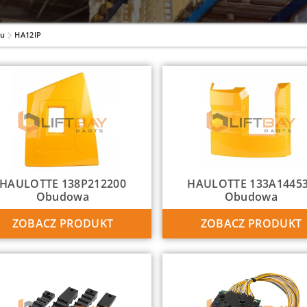
lu
HA12IP
HAULOTTE 138P212200
HAULOTTE 133A1445
Obudowa
Obudowa
ZOBACZ PRODUKT
ZOBACZ PRODUKT