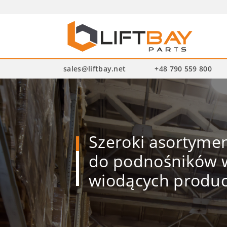
Wysz
pro
sales@liftbay.net
+48 790 559 800
Szeroki asortym
do podnośników w
wiodących produ