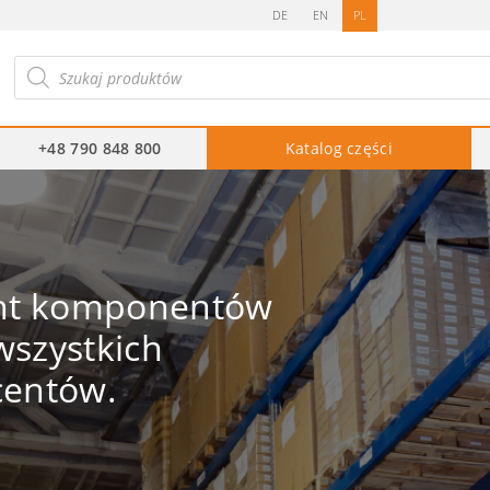
DE
EN
PL
ukiwarka
duktów
+48 790 848 800
Katalog części
ent komponentów
szystkich
centów.