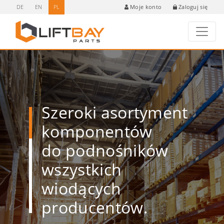
DE
EN
PL
Zaloguj się
Moje konto
Szeroki asortyment
komponentów
do podnośników
wszystkich
wiodących
producentów.